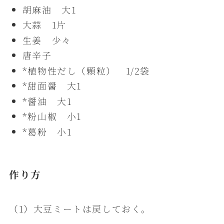
胡麻油 大1
大蒜 1片
生姜 少々
唐辛子
*植物性だし（顆粒） 1/2袋
*甜面醤 大1
*醤油 大1
*粉山椒 小1
*葛粉 小1
作り方
（1）大豆ミートは戻しておく。