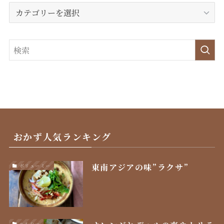
カ
テ
ゴ
リ
ー
おかず人気ランキング
東南アジアの味”ラクサ”
ボリューミー
ヘルシー