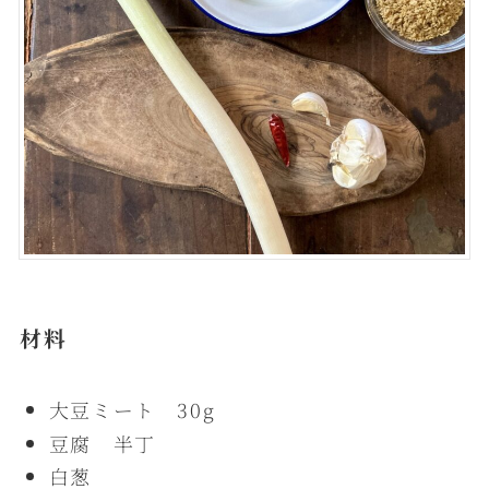
材料
大豆ミート 30g
豆腐 半丁
白葱